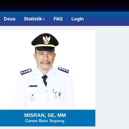
Desa
Statistik
FAQ
LogIn
MISRAN, SE, MM
Camat Batu Sopang