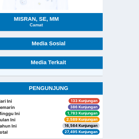
MISRAN, SE, MM
Camat
Media Sosial
Media Terkait
PENGUNJUNG
ari Ini
133 Kunjungan
emarin
386 Kunjungan
inggu Ini
1,783 Kunjungan
ulan Ini
2,589 Kunjungan
ahun Ini
16,564 Kunjungan
otal
27,495 Kunjungan